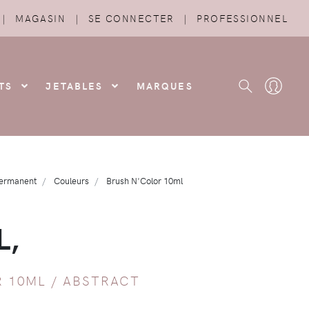
|
MAGASIN
|
SE CONNECTER
|
PROFESSIONNEL
TS
JETABLES
MARQUES
permanent
Couleurs
Brush N'Color 10ml
L,
R 10ML
/
ABSTRACT