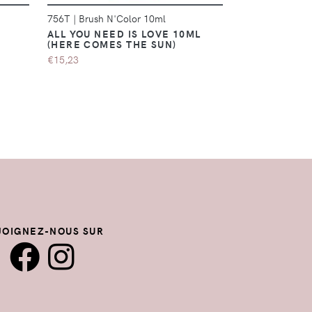
756T
|
Brush N'Color 10ml
759T
|
Brush N'
L
ALL YOU NEED IS LOVE 10ML
ACROSS THE
(HERE COMES THE SUN)
(HERE COMES
€15,23
€15,23
JOIGNEZ-NOUS SUR