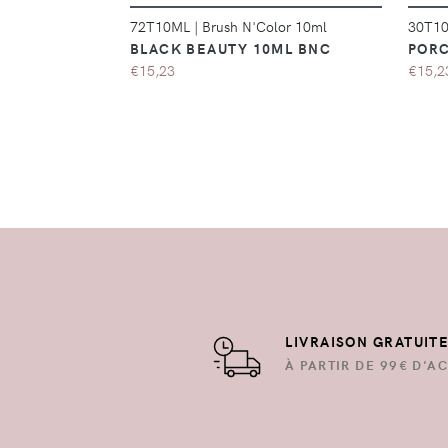
72T10ML
|
Brush N'Color 10ml
30T1
BLACK BEAUTY 10ML BNC
PORC
€15,23
€15,2
LIVRAISON GRATUIT
À PARTIR DE 99€ D'AC