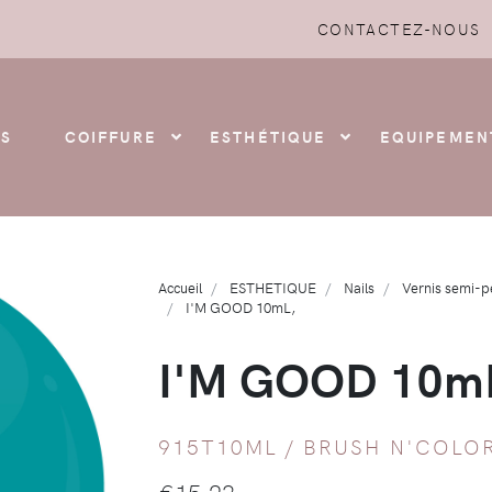
CONTACTEZ-NOUS
S
COIFFURE
ESTHÉTIQUE
EQUIPEMEN
Accueil
ESTHETIQUE
Nails
Vernis semi-
I'M GOOD 10mL,
I'M GOOD 10m
915T10ML /
BRUSH N'COLO
€
15,23