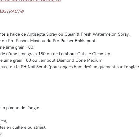
 ABSTRACT®
ente à l’aide de Antisepta Spray ou Clean & Fresh Watermelon Spray.
de du Pro Pusher Maxi ou du Pro Pusher Bokkepoot.
ne lime grain 180.
aide d’une lime grain 180 ou de l’embout Cuticle Clean Up.
c une lime grain 180 ou l’embout Diamond Cone Medium.
aux) ou le PH Nail Scrub (pour ongles humides) uniquement sur l’ongle n
la plaque de l’ongle :
es),
s en cuillère ou striés).
e.