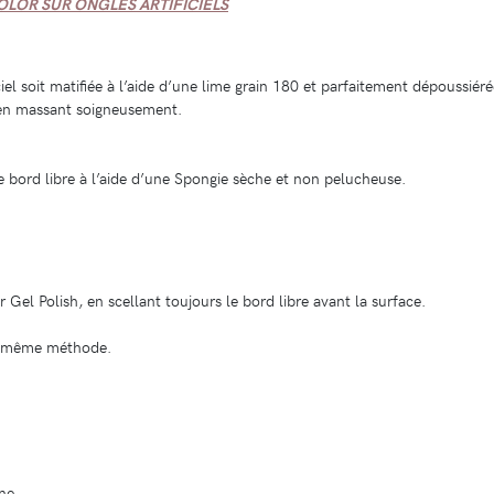
OLOR SUR ONGLES ARTIFICIELS
iel soit matifiée à l’aide d’une lime grain 180 et parfaitement dépoussiéré
 en massant soigneusement.
le bord libre à l’aide d’une Spongie sèche et non pelucheuse.
Gel Polish, en scellant toujours le bord libre avant la surface.
la même méthode.
ne.