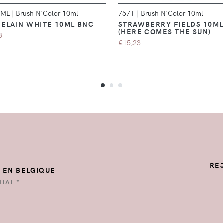
0ML
|
Brush N'Color 10ml
757T
|
Brush N'Color 10ml
ELAIN WHITE 10ML BNC
STRAWBERRY FIELDS 10M
(HERE COMES THE SUN)
3
€15,23
RE
E EN BELGIQUE
HAT *