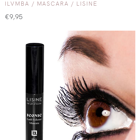
ILVMBA /
MASCARA
/
LISINE
€
9,95