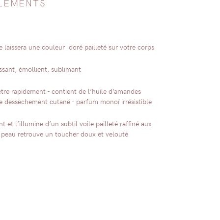
LEMENTS
 laissera une couleur doré pailleté sur votre corps
ssant, émollient, sublimant
nètre rapidement - contient de l’huile d’amandes
e dessèchement cutané - parfum monoï irrésistible
t et l’illumine d’un subtil voile pailleté raffiné aux
la peau retrouve un toucher doux et velouté