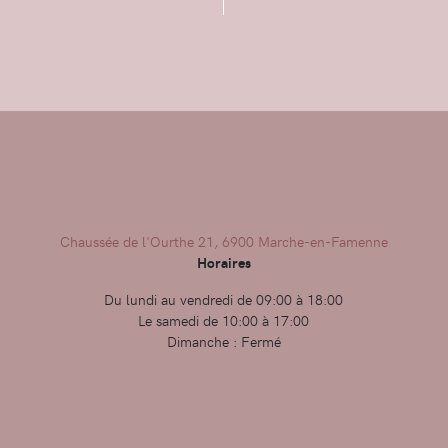
Chaussée de l'Ourthe 21, 6900 Marche-en-Famenne
Horaires
Du lundi au vendredi de 09:00 à 18:00
Le samedi de 10:00 à 17:00
Dimanche : Fermé