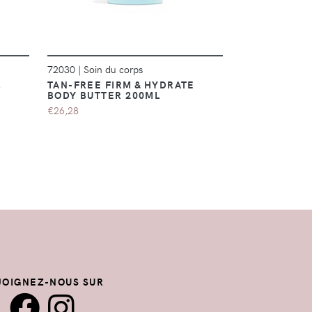
72030
|
Soin du corps
217491
|
Savons
L
TAN-FREE FIRM & HYDRATE
INDULGING 
BODY BUTTER 200ML
HANDLOTION 
217491
€26,28
€7,90
JOIGNEZ-NOUS SUR