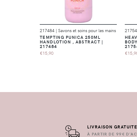
217484
|
Savons et soins pour les mains
2175
TEMPTING PUNICA 250ML
HEAV
HANDLOTION , ABSTRACT |
BODY
217484
2175
€15,90
€15,9
LIVRAISON GRATUIT
À PARTIR DE 99€ D'AC