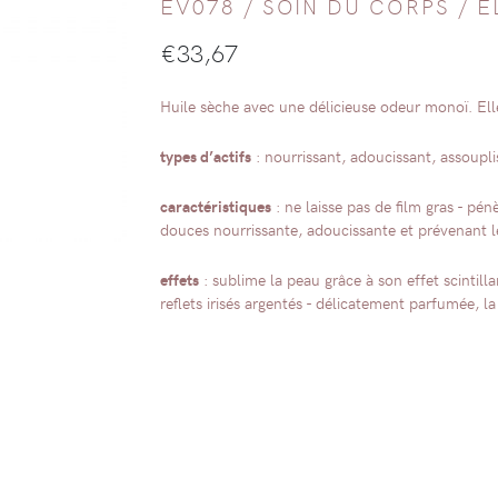
EV078 /
SOIN DU CORPS
/
E
€
33,67
Huile sèche avec une délicieuse odeur monoï. Elle
types d’actifs
: nourrissant, adoucissant, assoupli
caractéristiques
: ne laisse pas de film gras - pé
douces nourrissante, adoucissante et prévenant l
effets
: sublime la peau grâce à son effet scintillan
reflets irisés argentés - délicatement parfumée, 