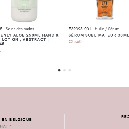
45
|
Soins des mains
F39398-001
|
Huile / Sérum
ENLY ALOE 250ML HAND &
SÉRUM SUBLIMATEUR 30M
 LOTION , ABSTRACT |
€25,60
45
0
RE
E EN BELGIQUE
HAT *