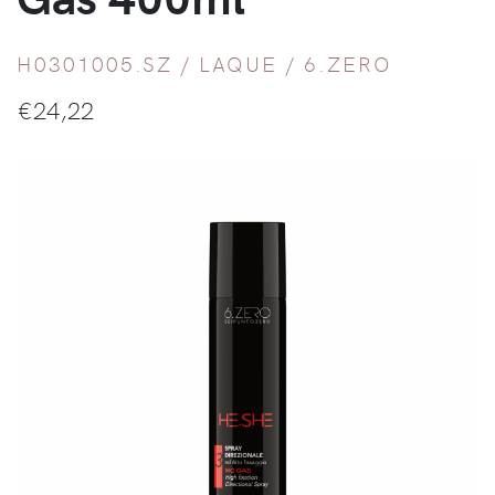
H0301005.SZ /
LAQUE
/
6.ZERO
€
24,22