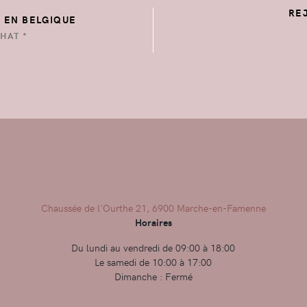
RE
E EN BELGIQUE
HAT *
Chaussée de l'Ourthe 21, 6900 Marche-en-Famenne
Horaires
Du lundi au vendredi de 09:00 à 18:00
Le samedi de 10:00 à 17:00
Dimanche : Fermé