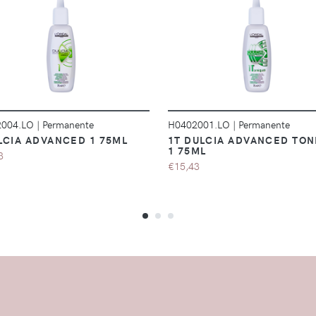
DÉTAILS
DÉTAILS
2004.LO
|
Permanente
H0402001.LO
|
Permanente
LCIA ADVANCED 1 75ML
1T DULCIA ADVANCED TON
1 75ML
3
€15,43