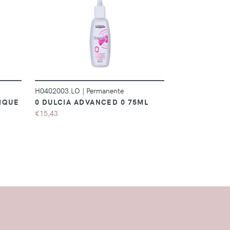
DÉTAILS
H0402003.LO
|
Permanente
H0402002.SZ
|
IQUE
0 DULCIA ADVANCED 0 75ML
WAVING LOTI
€15,43
Est réservé au p