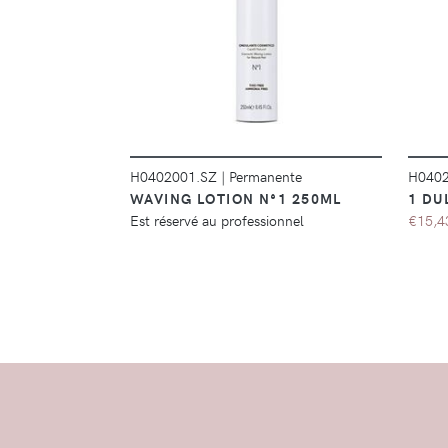
DÉTAILS
H0402001.SZ
|
Permanente
H040
WAVING LOTION N°1 250ML
1 DU
Est réservé au professionnel
€15,4