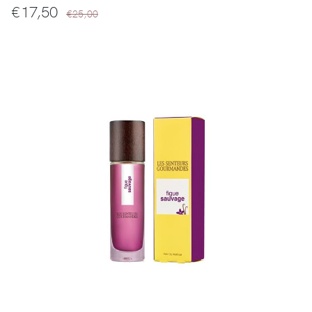
€
17,50
€25,00