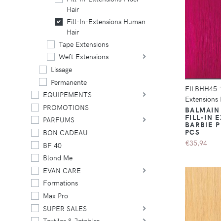
Hair
Fill-In-Extensions Human
Hair
Tape Extensions
Weft Extensions
Lissage
Permanente
FILBHH45 
EQUIPEMENTS
Extensions
PROMOTIONS
BALMAIN
FILL-IN 
PARFUMS
BARBIE P
PCS
BON CADEAU
€35,94
BF 40
Blond Me
EVAN CARE
Formations
Max Pro
SUPER SALES
Textiles & Jetables