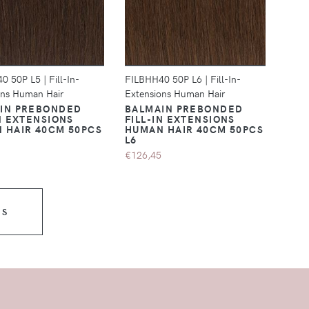
DÉTAILS
DÉTAILS
40 50P L5
|
Fill-In-
FILBHH40 50P L6
|
Fill-In-
ons Human Hair
Extensions Human Hair
IN PREBONDED
BALMAIN PREBONDED
IN EXTENSIONS
FILL-IN EXTENSIONS
 HAIR 40CM 50PCS
HUMAN HAIR 40CM 50PCS
L6
€126,45
US