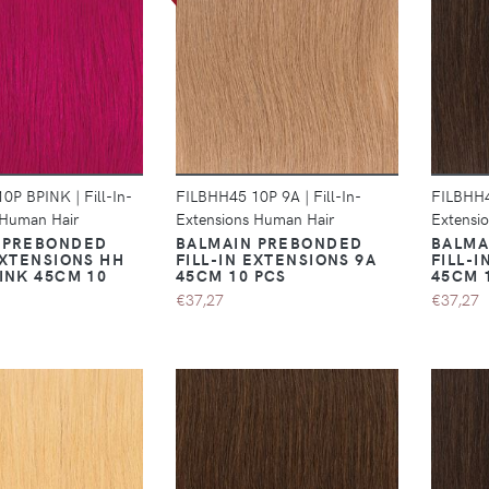
DÉTAILS
DÉTAILS
10P BPINK
|
Fill-In-
FILBHH45 10P 9A
|
Fill-In-
FILBHH
 Human Hair
Extensions Human Hair
Extensi
 PREBONDED
BALMAIN PREBONDED
BALMA
EXTENSIONS HH
FILL-IN EXTENSIONS 9A
FILL-I
INK 45CM 10
45CM 10 PCS
45CM 
€37,27
€37,27