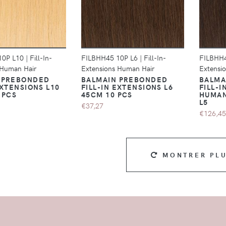
DÉTAILS
DÉTAILS
10P L10
|
Fill-In-
FILBHH45 10P L6
|
Fill-In-
FILBHH
 Human Hair
Extensions Human Hair
Extensi
 PREBONDED
BALMAIN PREBONDED
BALMA
EXTENSIONS L10
FILL-IN EXTENSIONS L6
FILL-
 PCS
45CM 10 PCS
HUMAN
L5
€37,27
€126,45
MONTRER PL