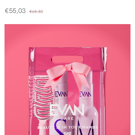
€
55,03
€68,80