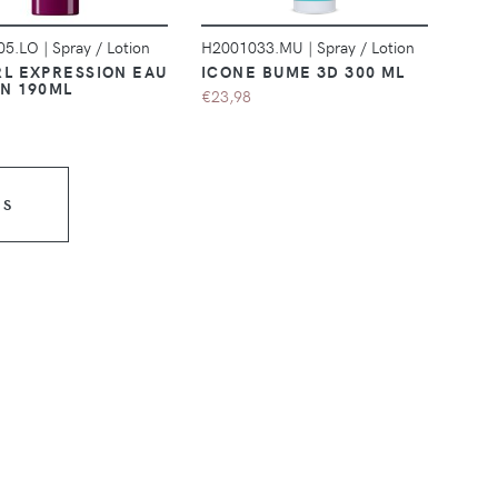
05.LO
|
Spray / Lotion
H2001033.MU
|
Spray / Lotion
RL EXPRESSION EAU
ICONE BUME 3D 300 ML
IN 190ML
€23,98
US