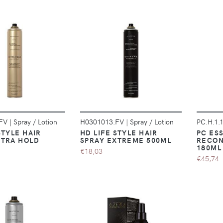
DÉTAILS
DÉTAILS
.FV
|
Spray / Lotion
H0301013.FV
|
Spray / Lotion
PC.H.1.
STYLE HAIR
HD LIFE STYLE HAIR
PC ES
XTRA HOLD
SPRAY EXTREME 500ML
RECON
180ML
€18,03
€45,74