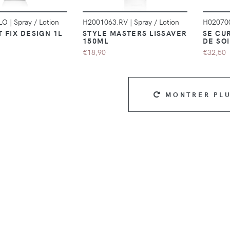
.LO
|
Spray / Lotion
H2001063.RV
|
Spray / Lotion
H02070
 FIX DESIGN 1L
STYLE MASTERS LISSAVER
SE CU
150ML
DE SO
€18,90
€32,50
MONTRER PL