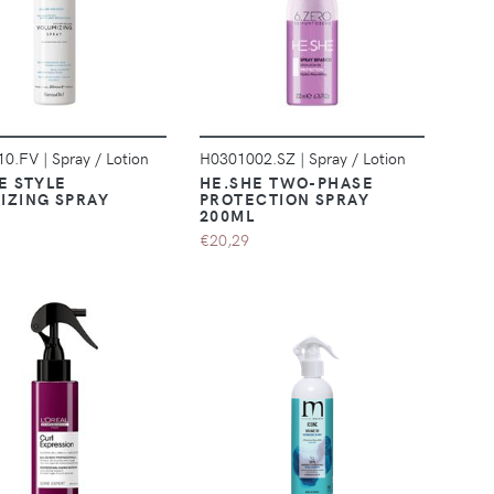
DÉTAILS
DÉTAILS
10.FV
|
Spray / Lotion
H0301002.SZ
|
Spray / Lotion
E STYLE
HE.SHE TWO-PHASE
IZING SPRAY
PROTECTION SPRAY
200ML
€20,29
DÉTAILS
DÉTAILS