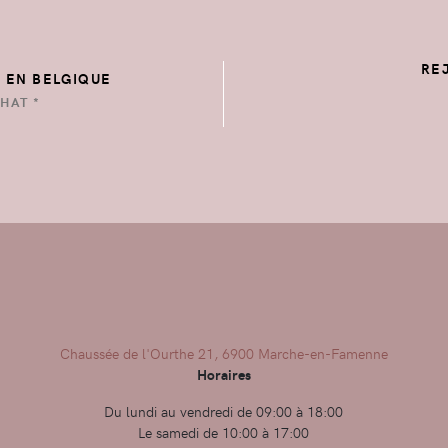
RE
E EN BELGIQUE
HAT *
Chaussée de l'Ourthe 21, 6900 Marche-en-Famenne
Horaires
Du lundi au vendredi de 09:00 à 18:00
Le samedi de 10:00 à 17:00