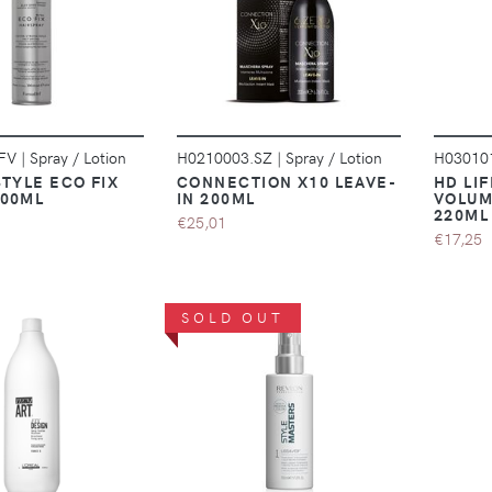
DÉTAILS
DÉTAILS
.FV
|
Spray / Lotion
H0210003.SZ
|
Spray / Lotion
H03010
STYLE ECO FIX
CONNECTION X10 LEAVE-
HD LIF
300ML
IN 200ML
VOLUM
220ML
€25,01
€17,25
SOLD OUT
DÉTAILS
DÉTAILS