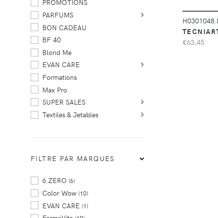
PROMOTIONS
PARFUMS
H0301048
BON CADEAU
TECNIART
BF 40
€63,45
Blond Me
EVAN CARE
Formations
Max Pro
SUPER SALES
Textiles & Jetables
FILTRE PAR MARQUES
6.ZERO
(6)
Color Wow
(10)
EVAN CARE
(1)
FarmaVita