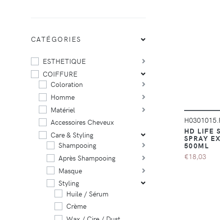
CATÉGORIES
ESTHETIQUE
COIFFURE
Coloration
Homme
Matériel
H0301015
Accessoires Cheveux
HD LIFE 
Care & Styling
SPRAY E
Shampooing
500ML
€18,03
Après Shampooing
Masque
Styling
Huile / Sérum
Crème
Wax / Cire / Dust