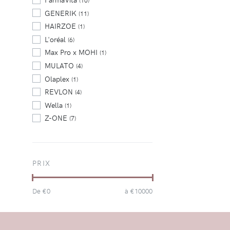
(10)
GENERIK
(11)
HAIRZOE
(1)
L'oréal
(6)
Max Pro x MOHI
(1)
MULATO
(4)
Olaplex
(1)
REVLON
(4)
Wella
(1)
Z-ONE
(7)
PRIX
De €
0
à €
10000