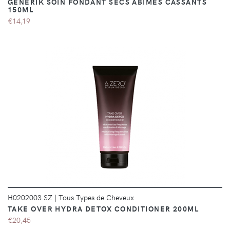
GENERIK SOIN FONDANT SECS ABIMÉS CASSANTS
150ML
€14,19
DÉTAILS
H0202003.SZ
|
Tous Types de Cheveux
TAKE OVER HYDRA DETOX CONDITIONER 200ML
€20,45