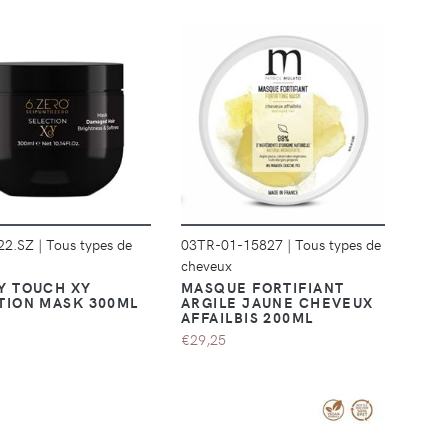
DÉTAILS
DÉTAILS
22.SZ
|
Tous types de
03TR-01-15827
|
Tous types de
cheveux
Y TOUCH XY
MASQUE FORTIFIANT
TION MASK 300ML
ARGILE JAUNE CHEVEUX
AFFAILBIS 200ML
€29,25