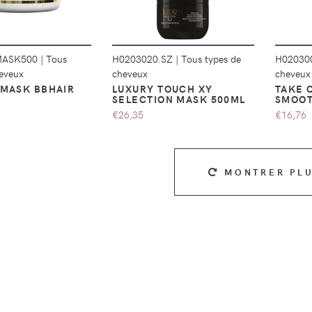
MASK500
|
Tous
H0203020.SZ
|
Tous types de
H02030
heveux
cheveux
cheveux
 MASK BBHAIR
LUXURY TOUCH XY
TAKE 
SELECTION MASK 500ML
SMOOT
€26,35
€16,76
MONTRER PL