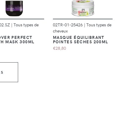
02.SZ
|
Tous types de
02TR-01-25426
|
Tous types de
cheveux
OVER PERFECT
MASQUE ÉQUILIBRANT
H MASK 300ML
POINTES SÈCHES 200ML
€28,80
US