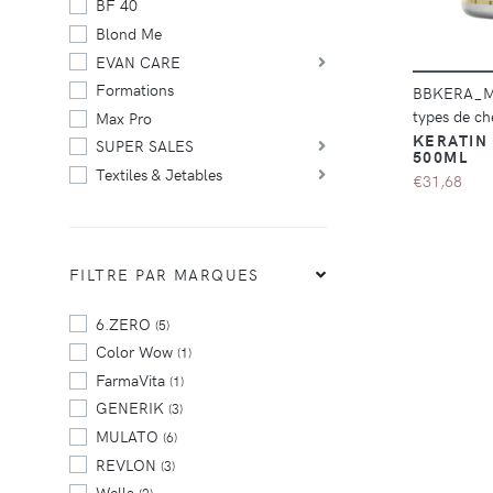
BF 40
Blond Me
EVAN CARE
Formations
BBKERA_
types de c
Max Pro
KERATIN
SUPER SALES
500ML
Textiles & Jetables
€31,68
FILTRE PAR MARQUES
6.ZERO
(5)
Color Wow
(1)
FarmaVita
(1)
GENERIK
(3)
MULATO
(6)
REVLON
(3)
Wella