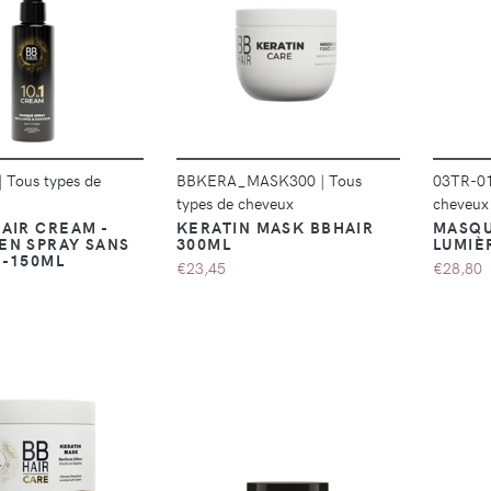
DÉTAILS
DÉTAILS
|
Tous types de
BBKERA_MASK300
|
Tous
03TR-0
types de cheveux
cheveux
AIR CREAM -
KERATIN MASK BBHAIR
MASQU
EN SPRAY SANS
300ML
LUMIÈ
 -150ML
€23,45
€28,80
DÉTAILS
DÉTAILS