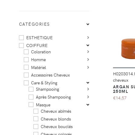
CATÉGORIES
ESTHETIQUE
COIFFURE
Coloration
Homme
Matériel
H0203014
Accessoires Cheveux
cheveux
Care & Styling
ARGAN S
Shampooing
250ML
Après Shampooing
€14,57
Masque
Cheveux abîmés
Cheveux blonds
Cheveux bouclés
Cheveux colorés