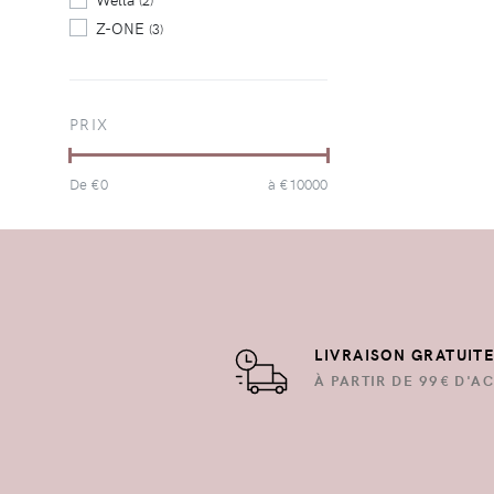
(2)
Z-ONE
(3)
PRIX
De €
0
à €
10000
LIVRAISON GRATUIT
À PARTIR DE 99€ D'AC