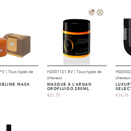
DÉTAILS
DÉTAILS
.FV
|
Tous types de
H2001121.RV
|
Tous types de
H02030
cheveux
cheveux
UBLIME MASK
MASQUE À L'ARGAN
LUXUR
OROFLUIDO 250ML
SELEC
€21,70
€16,76