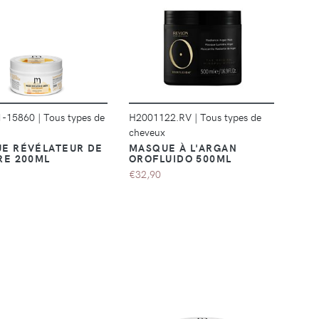
DÉTAILS
DÉTAILS
1-15860
|
Tous types de
H2001122.RV
|
Tous types de
cheveux
E RÉVÉLATEUR DE
MASQUE À L'ARGAN
RE 200ML
OROFLUIDO 500ML
€32,90
DÉTAILS
DÉTAILS