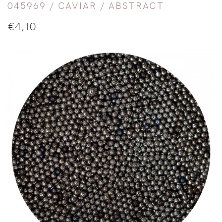
045969 /
CAVIAR
/
ABSTRACT
€
4,10