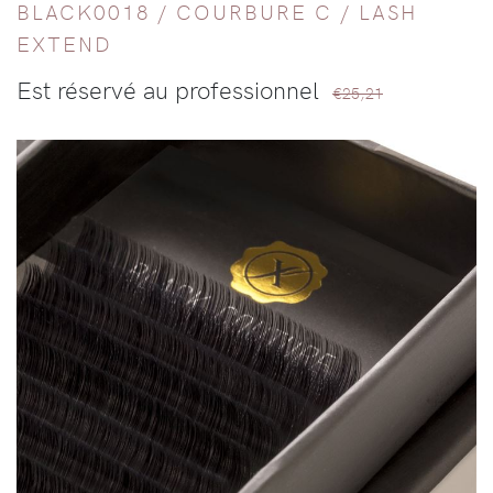
BLACK0018 /
COURBURE C
/
LASH
EXTEND
Est réservé au professionnel
€25,21