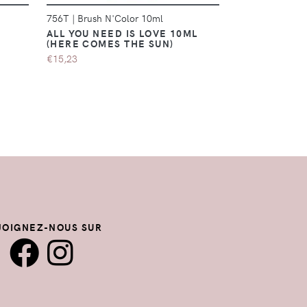
756T
|
Brush N'Color 10ml
759T
|
Brush N'
L
ALL YOU NEED IS LOVE 10ML
ACROSS THE
(HERE COMES THE SUN)
(HERE COMES
€15,23
€15,23
JOIGNEZ-NOUS SUR