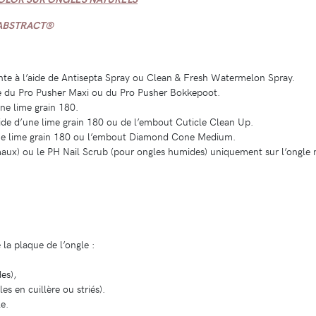
 ABSTRACT®
ente à l’aide de Antisepta Spray ou Clean & Fresh Watermelon Spray.
de du Pro Pusher Maxi ou du Pro Pusher Bokkepoot.
ne lime grain 180.
aide d’une lime grain 180 ou de l’embout Cuticle Clean Up.
c une lime grain 180 ou l’embout Diamond Cone Medium.
aux) ou le PH Nail Scrub (pour ongles humides) uniquement sur l’ongle n
la plaque de l’ongle :
es),
s en cuillère ou striés).
e.