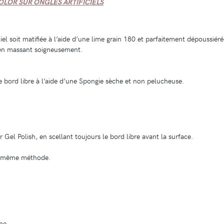
OLOR SUR ONGLES ARTIFICIELS
iel soit matifiée à l’aide d’une lime grain 180 et parfaitement dépoussiéré
 en massant soigneusement.
le bord libre à l’aide d’une Spongie sèche et non pelucheuse.
Gel Polish, en scellant toujours le bord libre avant la surface.
la même méthode.
ne.