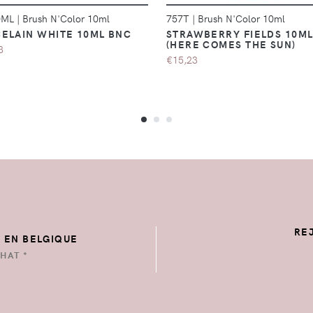
0ML
|
Brush N'Color 10ml
757T
|
Brush N'Color 10ml
ELAIN WHITE 10ML BNC
STRAWBERRY FIELDS 10M
(HERE COMES THE SUN)
3
€15,23
RE
E EN BELGIQUE
HAT *