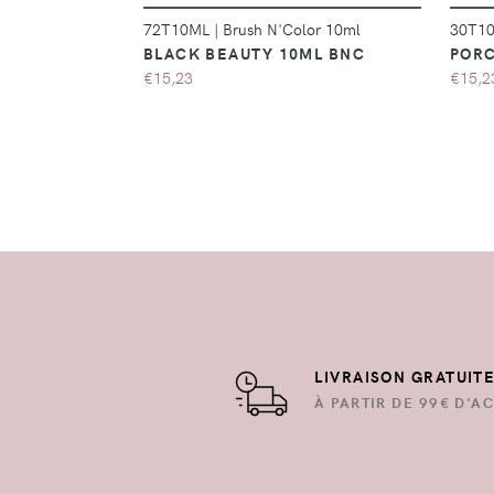
72T10ML
|
Brush N'Color 10ml
30T1
BLACK BEAUTY 10ML BNC
PORC
€15,23
€15,2
LIVRAISON GRATUIT
À PARTIR DE 99€ D'AC