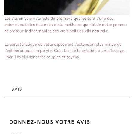
Les cils en soie naturelle de première qualité sont l'une des
extensions faites à la main de la meilleure qualité de notre gamme
et presque indiscernables des vrais poils de cils naturels.
La caractéristique de cette espèce est l'extension plus mince de
l'extension dans la pointe. Cela facilite la création d'un effet eye-
liner. Les cils sont très souples et soyeux.
AVIS
DONNEZ-NOUS VOTRE AVIS