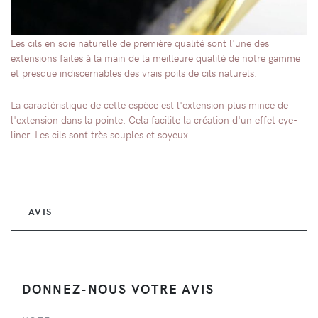
Les cils en soie naturelle de première qualité sont l'une des
extensions faites à la main de la meilleure qualité de notre gamme
et presque indiscernables des vrais poils de cils naturels.
La caractéristique de cette espèce est l'extension plus mince de
l'extension dans la pointe. Cela facilite la création d'un effet eye-
liner. Les cils sont très souples et soyeux.
AVIS
DONNEZ-NOUS VOTRE AVIS