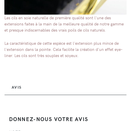
Les cils en soie naturelle de première qualité sont l'une des
extensions faites à la main de la meilleure qualité de notre gamme
et presque indiscernables des vrais poils de cils naturels.
La caractéristique de cette espèce est l'extension plus mince de
l'extension dans la pointe. Cela facilite la création d'un effet eye-
liner. Les cils sont très souples et soyeux.
AVIS
DONNEZ-NOUS VOTRE AVIS