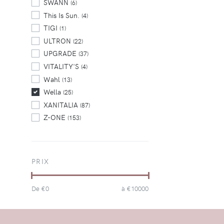
SWANN
(6)
This Is Sun.
(4)
TIGI
(1)
ULTRON
(22)
UPGRADE
(37)
VITALITY'S
(4)
Wahl
(13)
Wella
(25)
XANITALIA
(87)
Z-ONE
(153)
PRIX
De €
0
à €
10000