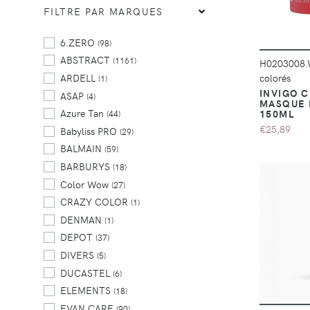
FILTRE PAR MARQUES
6.ZERO
(98)
ABSTRACT
(1161)
H0203008
colorés
ARDELL
(1)
INVIGO 
ASAP
(4)
MASQUE 
Azure Tan
150ML
(44)
€25,89
Babyliss PRO
(29)
BALMAIN
(59)
BARBURYS
(18)
Color Wow
(27)
CRAZY COLOR
(1)
DENMAN
(1)
DEPOT
(37)
DIVERS
(5)
DUCASTEL
(6)
ELEMENTS
(18)
EVAN CARE
(90)