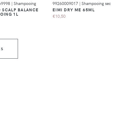
69998
|
Shampooing
99260009017
|
Shampooing sec
O SCALP BALANCE
EIMI DRY ME 65ML
OING 1L
€10,50
US