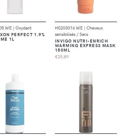
05.WE
|
Oxydant
H0203016.WE
|
Cheveux
sensibilisés / Secs
XON PERFECT 1.9%
UME 1L
INVIGO NUTRI-ENRICH
WARMING EXPRESS MASK
150ML
€25,89
DÉTAILS
DÉTAILS