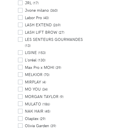
JRL
(17)
Jvone milano
(360)
Labor Pro
(40)
LASH EXTEND
(269)
LASH LIFT BROW
(27)
LES SENTEURS GOURMANDES
(13)
LISINE
(153)
L'oréal
(130)
Max Pro x MOHI
(39)
MELKIOR
(70)
MIRPLAY
(4)
MO YOU
(34)
MORGAN TAYLOR
(9)
MULATO
(186)
NAK HAIR
(45)
Olaplex
(29)
Olivia Garden
(39)