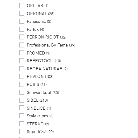
ORI LAB
(1)
ORIGINAL
(28)
Panasonic
(3)
Parlux
(4)
PERRON RIGOT
(32)
Professional By Fama
(39)
PROMED
(1)
REFECTOCIL
(10)
REGEA NATURAE
(2)
REVLON
(103)
RUBIS
(21)
Schwarzkopf
(30)
SIBEL
(210)
SINELICE
(4)
Staleks pro
(3)
STERKO
(2)
Superli'37
(20)