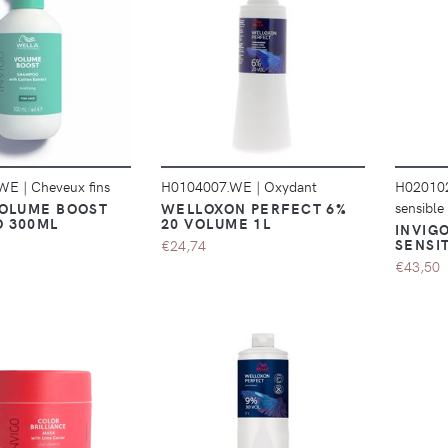
DÉTAILS
DÉTAILS
.WE
|
Cheveux fins
H0104007.WE
|
Oxydant
H02010
sensible
VOLUME BOOST
WELLOXON PERFECT 6%
 300ML
20 VOLUME 1L
INVIG
SENSI
€24,74
€43,50
DÉTAILS
DÉTAILS