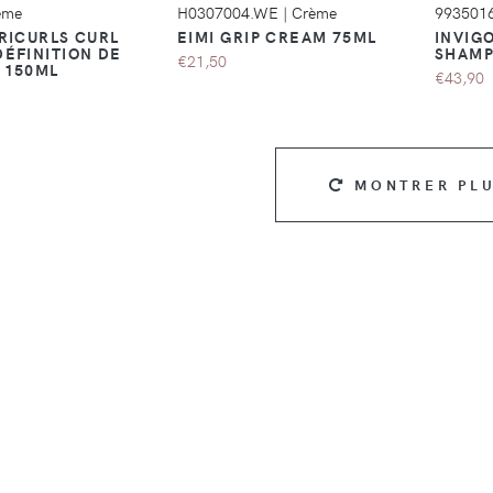
ème
H0307004.WE
|
Crème
993501
RICURLS CURL
EIMI GRIP CREAM 75ML
INVIG
DÉFINITION DE
SHAMP
€21,50
 150ML
€43,90
MONTRER PL