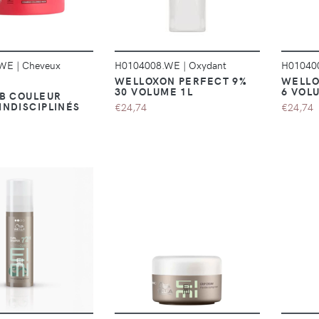
.WE
|
Cheveux
H0104008.WE
|
Oxydant
H01040
WELLOXON PERFECT 9%
WELLO
30 VOLUME 1L
6 VOL
CB COULEUR
INDISCIPLINÉS
€24,74
€24,74
DÉTAILS
DÉTAILS