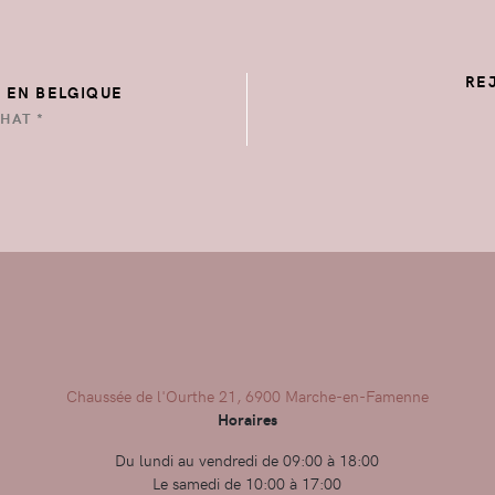
RE
E EN BELGIQUE
HAT *
Chaussée de l'Ourthe 21, 6900 Marche-en-Famenne
Horaires
Du lundi au vendredi de 09:00 à 18:00
Le samedi de 10:00 à 17:00