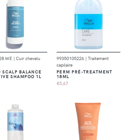
DÉTAILS
DÉTAILS
28.WE
|
Cuir chevelu
99350105226
|
Traitement
capilaire
O SCALP BALANCE
PERM PRÉ-TREATMENT
TIVE SHAMPOO 1L
18ML
€5,67
DÉTAILS
DÉTAILS