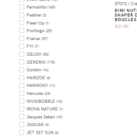
57072
|
Cr
FarmaVita
(145)
EIMI NUT
SHAPER 
Feather
(3)
BOUCLES
Flean'Up
(1)
€21,90
Footlogix
(25)
Framar
(57)
FYI
(7)
GELISH
(55)
GENERIK
(175)
Gordon
(16)
HAIRZOE
(6)
HARMONY
(11)
Hercules
(24)
INVISIBOBBLE
(10)
IROHA NATURE
(1)
Jacques Seban
(10)
JAGUAR
(4)
JET SET SUN
(6)