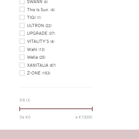
SWANN
(6)
This Is Sun.
(4)
TIGI
(1)
ULTRON
(22)
UPGRADE
(37)
VITALITY'S
(4)
Wahl
(13)
Wella
(25)
XANITALIA
(87)
Z-ONE
(153)
PRIX
De €
0
à €
10000