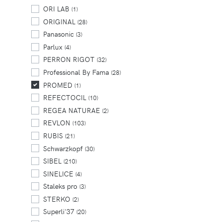
ORI LAB
(1)
ORIGINAL
(28)
Panasonic
(3)
Parlux
(4)
PERRON RIGOT
(32)
Professional By Fama
(28)
PROMED
(1)
REFECTOCIL
(10)
REGEA NATURAE
(2)
REVLON
(103)
RUBIS
(21)
Schwarzkopf
(30)
SIBEL
(210)
SINELICE
(4)
Staleks pro
(3)
STERKO
(2)
Superli'37
(20)