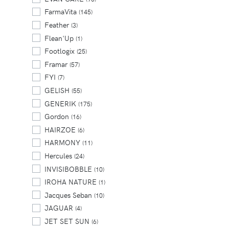
FarmaVita
(145)
Feather
(3)
Flean'Up
(1)
Footlogix
(25)
Framar
(57)
FYI
(7)
GELISH
(55)
GENERIK
(175)
Gordon
(16)
HAIRZOE
(6)
HARMONY
(11)
Hercules
(24)
INVISIBOBBLE
(10)
IROHA NATURE
(1)
Jacques Seban
(10)
JAGUAR
(4)
JET SET SUN
(6)