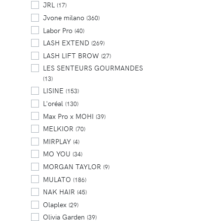
JRL
(17)
Jvone milano
(360)
Labor Pro
(40)
LASH EXTEND
(269)
LASH LIFT BROW
(27)
LES SENTEURS GOURMANDES
(13)
LISINE
(153)
L'oréal
(130)
Max Pro x MOHI
(39)
MELKIOR
(70)
MIRPLAY
(4)
MO YOU
(34)
MORGAN TAYLOR
(9)
MULATO
(186)
NAK HAIR
(45)
Olaplex
(29)
Olivia Garden
(39)