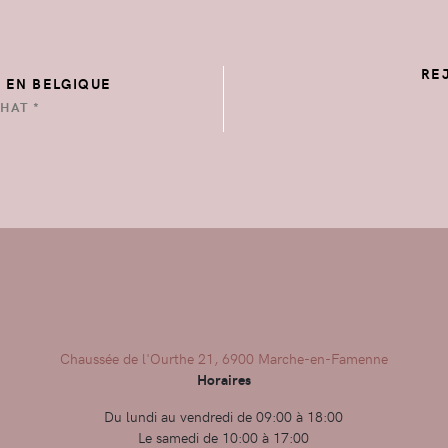
RE
E EN BELGIQUE
HAT *
Chaussée de l'Ourthe 21, 6900 Marche-en-Famenne
Horaires
Du lundi au vendredi de 09:00 à 18:00
Le samedi de 10:00 à 17:00