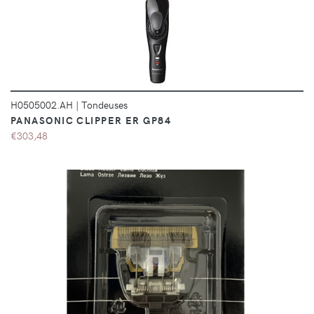
DÉTAILS
H0505002.AH
|
Tondeuses
PANASONIC CLIPPER ER GP84
€303,48
DÉTAILS