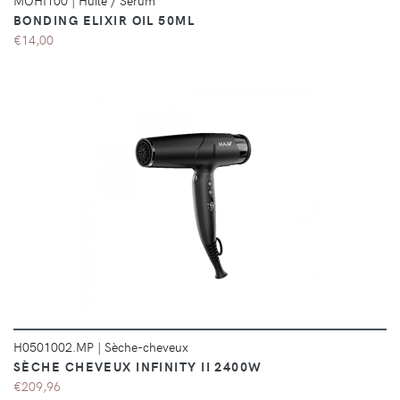
MOHI100
|
Huile / Sérum
BONDING ELIXIR OIL 50ML
€14,00
DÉTAILS
H0501002.MP
|
Sèche-cheveux
SÈCHE CHEVEUX INFINITY II 2400W
€209,96