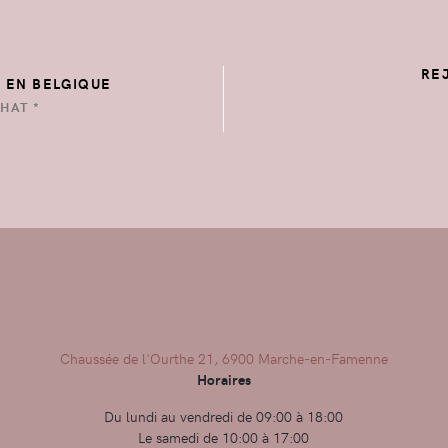
RE
E EN BELGIQUE
HAT *
Chaussée de l'Ourthe 21, 6900 Marche-en-Famenne
Horaires
Du lundi au vendredi de 09:00 à 18:00
Le samedi de 10:00 à 17:00