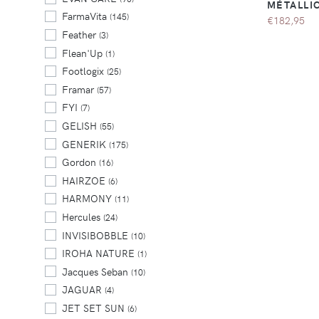
MÉTALLI
FarmaVita
(145)
€182,95
Feather
(3)
Flean'Up
(1)
Footlogix
(25)
Framar
(57)
FYI
(7)
GELISH
(55)
GENERIK
(175)
Gordon
(16)
HAIRZOE
(6)
HARMONY
(11)
Hercules
(24)
INVISIBOBBLE
(10)
IROHA NATURE
(1)
Jacques Seban
(10)
JAGUAR
(4)
JET SET SUN
(6)