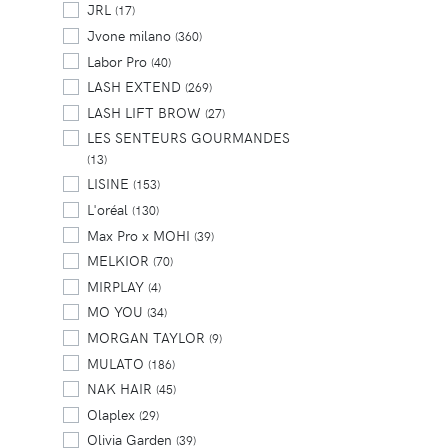
JRL
(17)
Jvone milano
(360)
Labor Pro
(40)
LASH EXTEND
(269)
LASH LIFT BROW
(27)
LES SENTEURS GOURMANDES
(13)
LISINE
(153)
L'oréal
(130)
Max Pro x MOHI
(39)
MELKIOR
(70)
MIRPLAY
(4)
MO YOU
(34)
MORGAN TAYLOR
(9)
MULATO
(186)
NAK HAIR
(45)
Olaplex
(29)
Olivia Garden
(39)