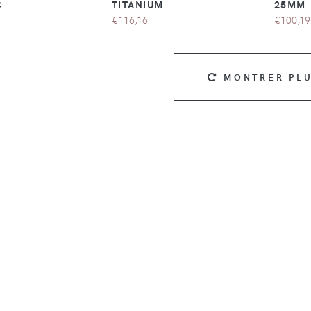
C
TITANIUM
25MM
€116,16
€100,19
MONTRER PL