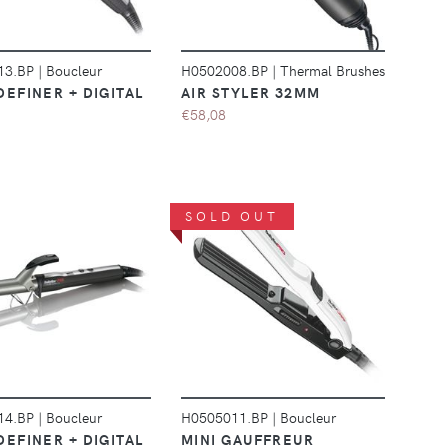
13.BP
|
Boucleur
H0502008.BP
|
Thermal Brushes
DEFINER + DIGITAL
AIR STYLER 32MM
€58,08
SOLD OUT
DÉTAILS
DÉTAILS
14.BP
|
Boucleur
H0505011.BP
|
Boucleur
DEFINER + DIGITAL
MINI GAUFFREUR