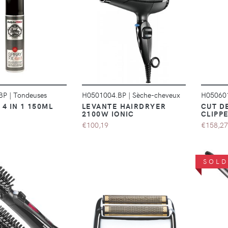
DÉTAILS
DÉTAILS
.BP
|
Tondeuses
H0501004.BP
|
Sèche-cheveux
H05060
 4 IN 1 150ML
LEVANTE HAIRDRYER
CUT DE
2100W IONIC
CLIPP
€100,19
€158,27
SOLD
DÉTAILS
DÉTAILS