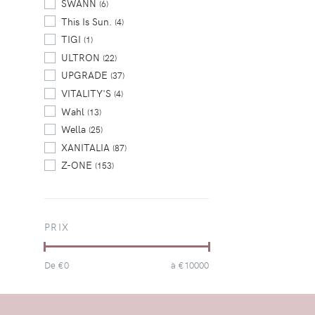
SWANN
(6)
This Is Sun.
(4)
TIGI
(1)
ULTRON
(22)
UPGRADE
(37)
VITALITY'S
(4)
Wahl
(13)
Wella
(25)
XANITALIA
(87)
Z-ONE
(153)
PRIX
De €
0
à €
10000