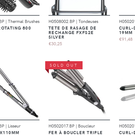
.BP
|
Thermal Brushes
H0508002.BP
|
Tondeuses
H05020
ROTATING 800
TETE DE RASAGE DE
CURL-
RECHANGE FXFS2E
19MM
SILVER
€91,48
€30,25
SOLD OUT
DÉTAILS
DÉTAILS
.BP
|
Lisseur
H0502017.BP
|
Boucleur
H05020
 4X110MM
FER À BOUCLER TRIPLE
CURL-