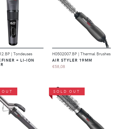
DÉTAILS
DÉTAILS
12.BP
|
Tondeuses
H0502007.BP
|
Thermal Brushes
FINER + LI-ION
AIR STYLER 19MM
ER
€58,08
 OUT
SOLD OUT
DÉTAILS
DÉTAILS