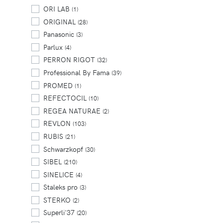
ORI LAB
(1)
ORIGINAL
(28)
Panasonic
(3)
Parlux
(4)
PERRON RIGOT
(32)
Professional By Fama
(39)
PROMED
(1)
REFECTOCIL
(10)
REGEA NATURAE
(2)
REVLON
(103)
RUBIS
(21)
Schwarzkopf
(30)
SIBEL
(210)
SINELICE
(4)
Staleks pro
(3)
STERKO
(2)
Superli'37
(20)