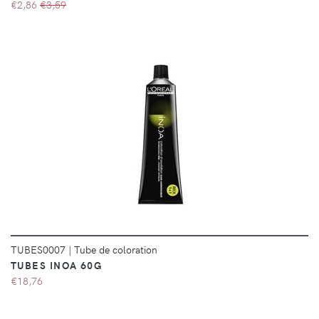
€2,86
€3,59
DÉTAILS
TUBES0007
|
Tube de coloration
TUBES INOA 60G
€18,76