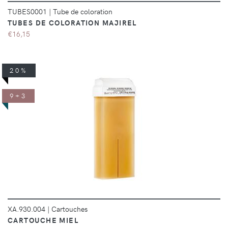
TUBES0001
|
Tube de coloration
TUBES DE COLORATION MAJIREL
€16,15
20%
9+3
DÉTAILS
XA.930.004
|
Cartouches
CARTOUCHE MIEL